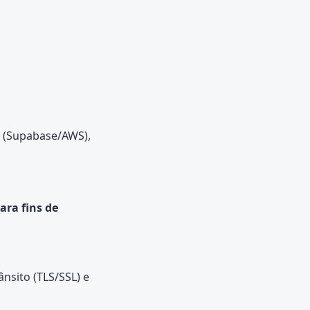
 (Supabase/AWS),
ra fins de
nsito (TLS/SSL) e