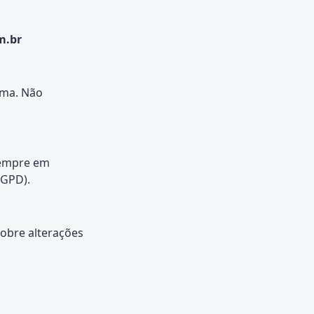
m.br
rma. Não
sempre em
LGPD).
sobre alterações