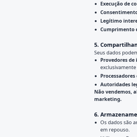
Execução de co
Consentimento
Legítimo inter
Cumprimento d
5. Compartilha
Seus dados podem
Provedores de 
exclusivamente 
Processadores
Autoridades le
Não vendemos, al
marketing.
6. Armazename
Os dados são a
em repouso.